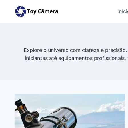
Pular
Iníc
para
o
Conteúdo
Explore o universo com clareza e precisão
iniciantes até equipamentos profissionais